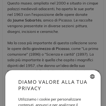
Questo museo, ampliato nel 2000 e situato in cinque
palazzi medievali adiacenti, ha aperto le sue porte
nel 1963 con l'esposizione delle opere donate
da
Jaume Sabartés
, amico di Picasso. Le raccolte
vengono presentate in diverse sezioni: pittura,
disegni, incisioni e ceramiche.
Ma la cosa più importante di questa collezione sono
le opere della
giovinezza di Picasso
, come "La prima
comunione" (1896) o "Scienza e carità" (1897). La
sala più importante è quella che ospita i magnifici
dipinti del 1957, che danno un'idea della sua
interpretazione della tela "Las Meninas", ispirata alla
famosa opera di Velázquez.
DIAMO VALORE ALLA TUA
INFORMAZIONI
PRIVACY
SPANISH
Carrer Montcada, 15-23
9:00-19:00
ENGLISH
Utilizziamo i cookie per personalizzare
8min
contenuti, annunci e per analizzare il
CATALAN