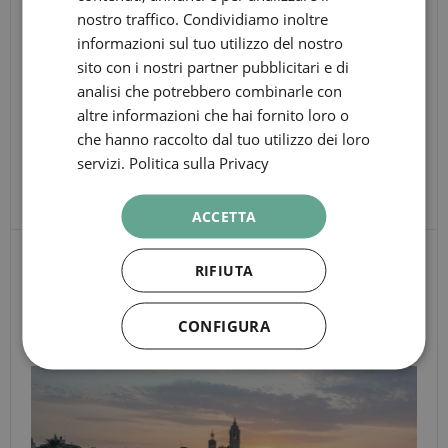
L4: Jaume I
nostro traffico. Condividiamo inoltre
GERMAN
informazioni sul tuo utilizzo del nostro
TAGS
FRENCH
sito con i nostri partner pubblicitari e di
analisi che potrebbero combinarle con
Cultura
ITALIAN
altre informazioni che hai fornito loro o
RUSSIAN
che hanno raccolto dal tuo utilizzo dei loro
PICASSO MUSEUM
servizi.
Politica sulla Privacy
ACCETTA
ALTRI PUNTI DI
RIFIUTA
INTERESSE
CONFIGURA