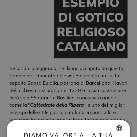
ESEMPIO
DI GOTICO
RELIGIOSO
CATALANO
Secondo la leggenda, nel luogo occupato da questo
tempio anticamente ne esisteva un altro in cui fu
sepolta
Santa Eulalia
,
patrona di Barcellona
. I lavori
della chiesa iniziarono nel 1329 e la sua costruzione
durò solo 55 anni. La
Basilica
, conosciuta anche
come la "
Cattedrale della Ribera
", è uno dei migliori
esempi dello stile gotico catalano, in particolare
spiccano la facciata ornata da un bel rosone vetrato
del XV secolo e, al suo interno, sobrie ed altissime
DIAMO VALORE ALLA TUA
colonne situate ad ogni 13 metri di distanza, uno