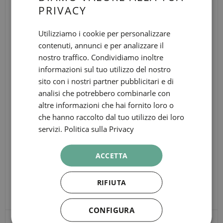
spazio che non viene superato da nessun'altra
PRIVACY
SPANISH
costruzione medievale del mondo.
ENGLISH
Utilizziamo i cookie per personalizzare
contenuti, annunci e per analizzare il
INFORMAZIONI
CATALAN
nostro traffico. Condividiamo inoltre
GERMAN
Plaça de Santa Maria, 1
informazioni sul tuo utilizzo del nostro
10:00-20:30
FRENCH
sito con i nostri partner pubblicitari e di
10min
analisi che potrebbero combinarle con
ITALIAN
L4: Jaume I
altre informazioni che hai fornito loro o
RUSSIAN
che hanno raccolto dal tuo utilizzo dei loro
TAGS
servizi.
Politica sulla Privacy
Cultura
ACCETTA
BASÍLICA DE SANTA MARIA DEL MAR
RIFIUTA
CONFIGURA