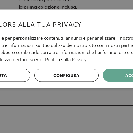
la
prima colazione inclusa
.
*È possibile
cancellare la
LORE ALLA TUA PRIVACY
prenotazione
gratuitamente
fino a 24
ie per personalizzare contenuti, annunci e per analizzare il nostro 
ore prima del giorno di
re informazioni sul tuo utilizzo del nostro sito con i nostri partne
arrivo in hotel (23:59h |
trebbero combinarle con altre informazioni che hai fornito loro o
GMT+2). Tariffa soggetta
ilizzo dei loro servizi.
Politica sulla Privacy
a disponibilità.
UTA
CONFIGURA
AC