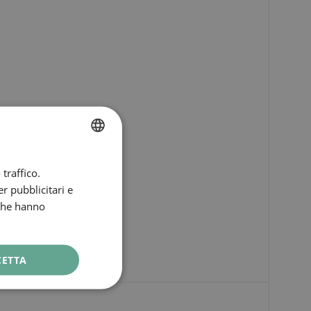
SPANISH
traffico.
ENGLISH
r pubblicitari e
 che hanno
CATALAN
GERMAN
FRENCH
CETTA
ITALIAN
RUSSIAN