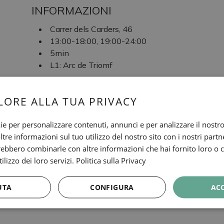
INFORMAZIONI
Carrer dels Carders, 46
13:00-18:00, 19:00-24:00
5min
L1: Arc de Triomf
TAGS
LORE ALLA TUA PRIVACY
Gastronomia
ie per personalizzare contenuti, annunci e per analizzare il nostro 
re informazioni sul tuo utilizzo del nostro sito con i nostri partne
MOSQUITO TAPAS
trebbero combinarle con altre informazioni che hai fornito loro o
ilizzo dei loro servizi.
Politica sulla Privacy
UTA
CONFIGURA
AC