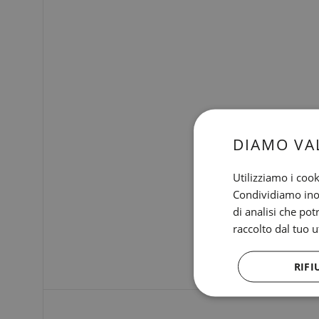
DIAMO VA
Utilizziamo i cook
Condividiamo inolt
di analisi che po
raccolto dal tuo ut
RIFI