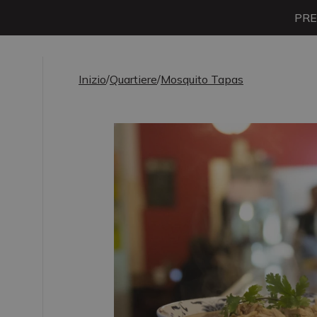
PRE
Inizio
/
Quartiere
/
Mosquito Tapas