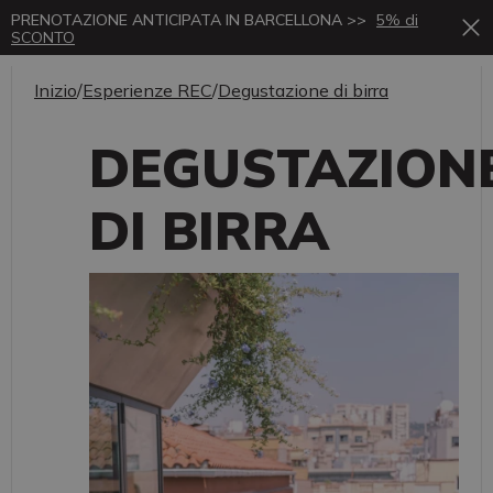
PRENOTAZIONE ANTICIPATA IN BARCELLONA >>
5% di
SCONTO
Inizio
/
Esperienze REC
/
Degustazione di birra
DEGUSTAZION
DI BIRRA