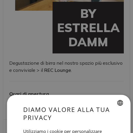
BY
ESTRELLA
DAMM
Degustazione di birra nel nostro spazio più esclusivo
e conviviale > il
REC Lounge
.
Orari di apertura
Mondays & Fridays at 6 p.m. (approx. 30 min)
DIAMO VALORE ALLA TUA
PRIVACY
SPANISH
ALTRE
ENGLISH
Utilizziamo i cookie per personalizzare