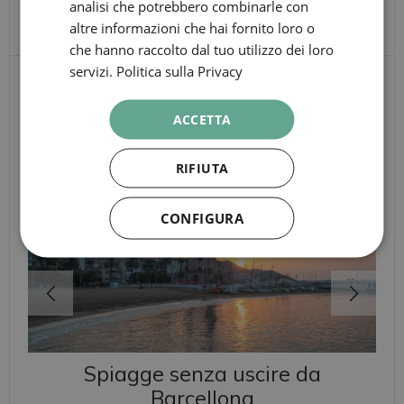
analisi che potrebbero combinarle con
ITALIAN
altre informazioni che hai fornito loro o
RUSSIAN
che hanno raccolto dal tuo utilizzo dei loro
servizi.
Politica sulla Privacy
ALTRI PUNTI DI
ACCETTA
INTERESSE
RIFIUTA
CONFIGURA
Spiagge senza uscire da
Barcellona