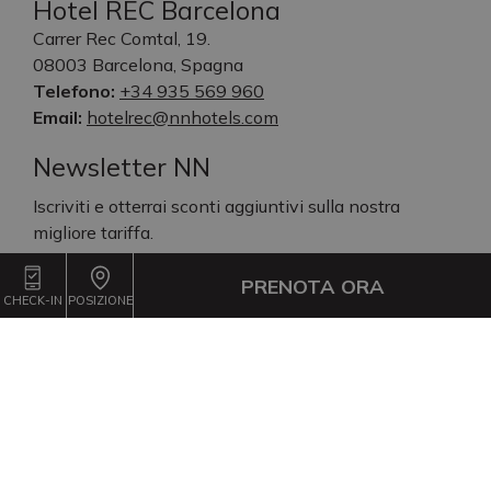
Hotel REC Barcelona
Carrer Rec Comtal, 19.
08003 Barcelona, Spagna
Telefono:
+34 935 569 960
Email:
hotelrec@nnhotels.com
Newsletter NN
Iscriviti e otterrai sconti aggiuntivi sulla nostra
migliore tariffa.
Email*
PRENOTA ORA
CHECK-IN
POSIZIONE
ISCRIVIMI!