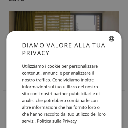
DIAMO VALORE ALLA TUA
PRIVACY
SPANISH
ENGLISH
Utilizziamo i cookie per personalizzare
contenuti, annunci e per analizzare il
CATALAN
nostro traffico. Condividiamo inoltre
GERMAN
informazioni sul tuo utilizzo del nostro
FRENCH
sito con i nostri partner pubblicitari e di
Date
analisi che potrebbero combinarle con
ARRIVO
ITALIAN
del
altre informazioni che hai fornito loro o
RUSSIAN
viaggio
che hanno raccolto dal tuo utilizzo dei loro
PARTENZA
servizi.
Politica sulla Privacy