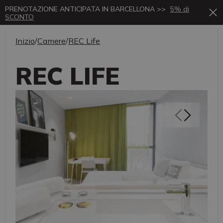
PRENOTAZIONE ANTICIPATA IN BARCELLONA >>
5% di
SCONTO
Inizio
/
Camere
/
REC Life
REC LIFE