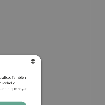
SPANISH
 tráfico. También
ENGLISH
licidad y
onado o que hayan
CATALAN
GERMAN