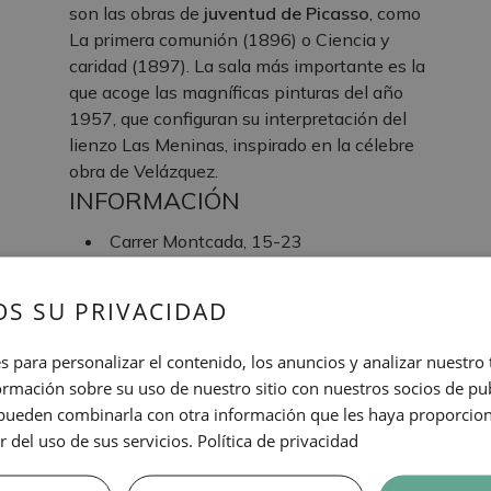
son las obras de
juventud de Picasso
, como
La primera comunión (1896) o Ciencia y
caridad (1897). La sala más importante es la
que acoge las magníficas pinturas del año
1957, que configuran su interpretación del
lienzo Las Meninas, inspirado en la célebre
obra de Velázquez.
INFORMACIÓN
Carrer Montcada, 15-23
9:00-19:00
8min
S SU PRIVACIDAD
L4: Jaume I
s para personalizar el contenido, los anuncios y analizar nuestro
TAGS
mación sobre su uso de nuestro sitio con nuestros socios de pub
s pueden combinarla con otra información que les haya proporci
Cultura
r del uso de sus servicios.
Política de privacidad
MUSEO PICASSO