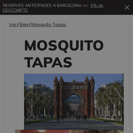
RESERVES ANTICIPADES A BARCELONA >>
5% de
DESCOMPTE
Inici
/
Barri
/
Mosquito Tapas
MOSQUITO
TAPAS