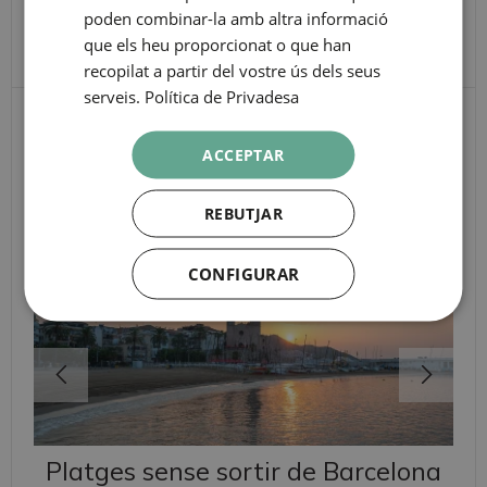
MOSQUITO TAPAS
poden combinar-la amb altra informació
ITALIAN
que els heu proporcionat o que han
RUSSIAN
recopilat a partir del vostre ús dels seus
serveis.
Política de Privadesa
ALTRES PUNTS
ACCEPTAR
D'INTERÈS
REBUTJAR
CONFIGURAR
Platges sense sortir de Barcelona