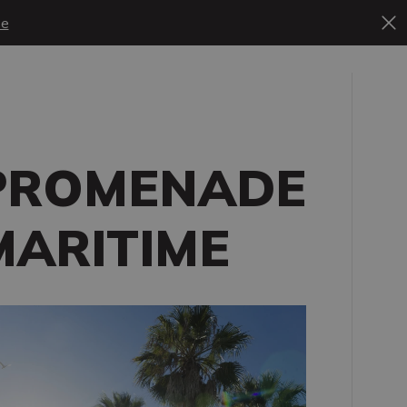
se
PROMENADE
MARITIME