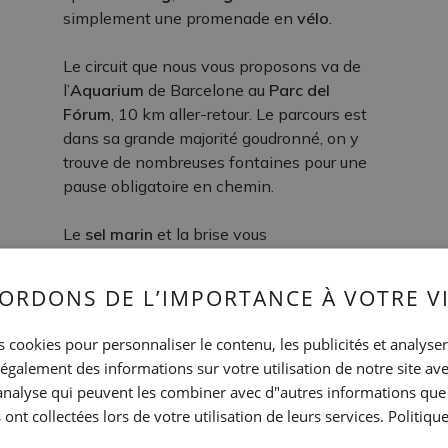
simplement une promenade en
vélo
.
Le circuit que nous vous proposons va de
l’
Aquarium
de Barcelone au
Parc del
Fórum
, 10 km aller-retour. Le parcours est
dans sa grande majorité goudronné, on y
trouve de nombreuses fontaines pour une
pause obligatoire en chemin.
Le
sel marin
et la brise vous
accompagneront tout au long du parcours
(en hiver, les vêtements thermiques sont
ORDONS DE L’IMPORTANCE À VOTRE VI
recommandés). Un moment de détente
tout en se mettant en forme.
 cookies pour personnaliser le contenu, les publicités et analyser 
INFORMATION
galement des informations sur votre utilisation de notre site av
"analyse qui peuvent les combiner avec d"autres informations que
Moll d'Espanya
 ont collectées lors de votre utilisation de leurs services.
Politiqu