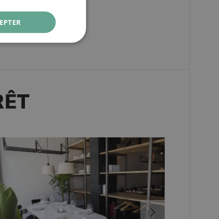
FRENCH
EPTER
ITALIAN
RUSSIAN
RÊT