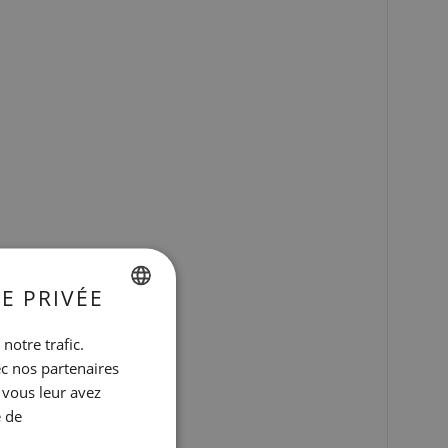
E PRIVÉE
SPANISH
notre trafic.
ENGLISH
ec nos partenaires
 vous leur avez
CATALAN
e de
GERMAN