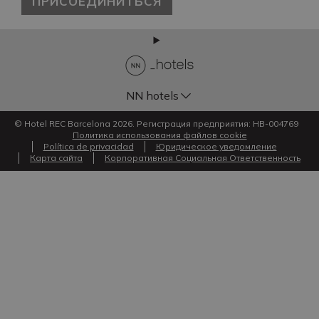
ПРИСОЕДИНИТЬСЯ
NN hotels
© Hotel REC Barcelona 2026. Регистрация предприятия: HB-004769
Политика использования файлов cookie
Política de privacidad
Юридическое уведомление
Карта сайта
Корпоративная Социальная Ответственность