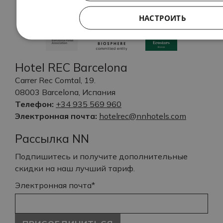
НАСТРОИТЬ
Hotel REC Barcelona
Carrer Rec Comtal, 19.
08003 Barcelona, Испания
Телефон:
+34 935 569 960
Электронная почта:
hotelrec@nnhotels.com
Рассылка NN
Подпишитесь и получите дополнительные
скидки на наш лучший тариф.
Электронная почта*