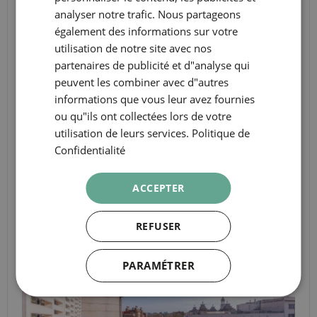
GERMAN
analyser notre trafic. Nous partageons
FRENCH
également des informations sur votre
utilisation de notre site avec nos
ITALIAN
partenaires de publicité et d"analyse qui
2 pax
RUSSIAN
peuvent les combiner avec d"autres
25 m²
informations que vous leur avez fournies
ou qu"ils ont collectées lors de votre
REC LIFE XL
utilisation de leurs services.
Politique de
Confidentialité
VOIR LA CHAMBRE
ACCEPTER
REFUSER
PARAMÉTRER