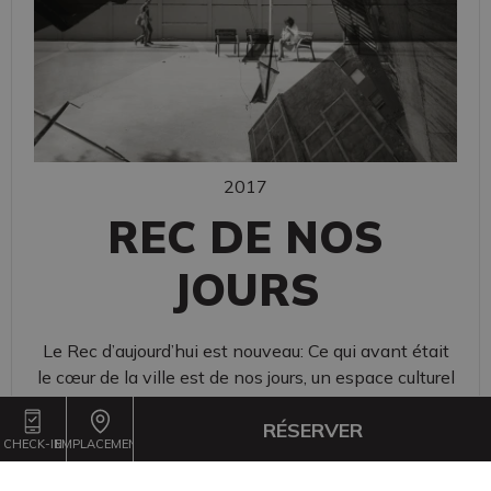
2017
REC DE NOS
JOURS
Le Rec d’aujourd’hui est nouveau: Ce qui avant était
le cœur de la ville est de nos jours, un espace culturel
et artistique, la Barcelone actuelle.
RÉSERVER
L’âme du Rec est omniprésente dans la ville. On y
CHECK-IN
EMPLACEMENT
trouve deux rues, dans le quartier du
Born
qui portent