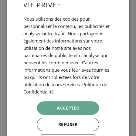
VIE PRIVÉE
rendant ainsi plus sinueux.
ENGLISH
Nous utilisons des cookies pour
CATALAN
personnaliser le contenu, les publicités et
GERMAN
analyser notre trafic. Nous partageons
FRENCH
également des informations sur votre
utilisation de notre site avec nos
ITALIAN
partenaires de publicité et d"analyse qui
RUSSIAN
peuvent les combiner avec d"autres
informations que vous leur avez fournies
ou qu"ils ont collectées lors de votre
utilisation de leurs services.
Politique de
Confidentialité
1701
REC MODERNE
ACCEPTER
REFUSER
Au XVIIIe siècle, Barcelone connait une explosion