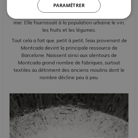
démographique importante. La ville s’étend, faisant
PARAMÉTRER
surgir une nouvelle zone, celle de la "
Hort i Vinyet
",
située entre les moulins du Clot, le Rec Comtal et la
mer. Elle fournissait à la population urbaine le vin,
les fruits et les légumes.
Tout cela a fait que, petit à petit, l’eau provenant de
Montcada devint la principale ressource de
Barcelone. Naissent ainsi aux alentours de
Montcada grand nombre de fabriques, surtout
textiles au détriment des anciens moulins dont le
nombre décline peu à peu.