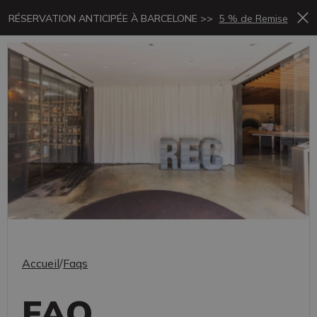
RÉSERVATION ANTICIPÉE À BARCELONE >>
5 % de Remise
Accueil
/
Faqs
FAQ