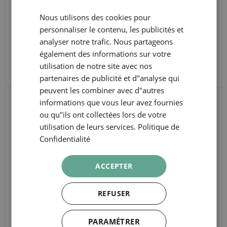
deux versions distinctes de ce cocktail classique.
Nous utilisons des cookies pour
CATALAN
personnaliser le contenu, les publicités et
GERMAN
analyser notre trafic. Nous partageons
Horaires
FRENCH
également des informations sur votre
Tous les mardis à 17h30.
utilisation de notre site avec nos
ITALIAN
partenaires de publicité et d"analyse qui
RUSSIAN
peuvent les combiner avec d"autres
informations que vous leur avez fournies
AUTRES
ou qu"ils ont collectées lors de votre
utilisation de leurs services.
Politique de
EXPÉRIENCES
Confidentialité
ACCEPTER
REFUSER
PARAMÉTRER