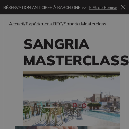
RÉSERVATION ANTICIPÉE À BARCELONE >>
5 % de Remise
Accueil
/
Expériences REC
/
Sangria Masterclass
SANGRIA
MASTERCLAS