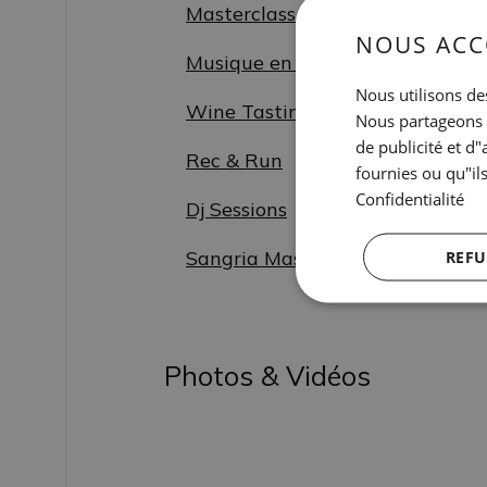
Masterclass de cocktails
NOUS ACC
Musique en direct
Nous utilisons des
Wine Tasting
Nous partageons é
de publicité et d
Rec & Run
fournies ou qu"ils
Confidentialité
Dj Sessions
Sangria Masterclass
REFU
Photos & Vidéos