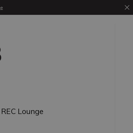
se
B
REC Lounge