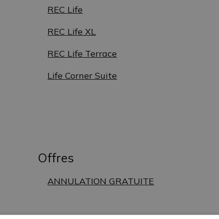
REC Life
REC Life XL
REC Life Terrace
Life Corner Suite
Offres
ANNULATION GRATUITE