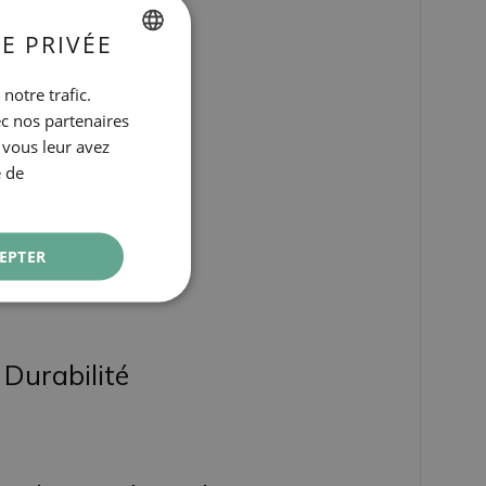
E PRIVÉE
SPANISH
notre trafic.
ENGLISH
ec nos partenaires
 vous leur avez
CATALAN
e de
GERMAN
FRENCH
EPTER
ITALIAN
RUSSIAN
Durabilité