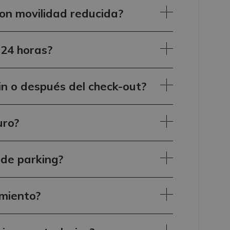
con movilidad reducida?
 24 horas?
in o después del check-out?
uro?
 de parking?
amiento?