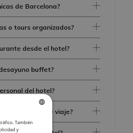
micas de Barcelona?
tas o tours organizados?
urante desde el hotel?
e desayuno buffet?
ersonal del hotel?
en plataformas de viaje?
SPANISH
 tráfico. También
ENGLISH
licidad y
rno cerca del hotel?