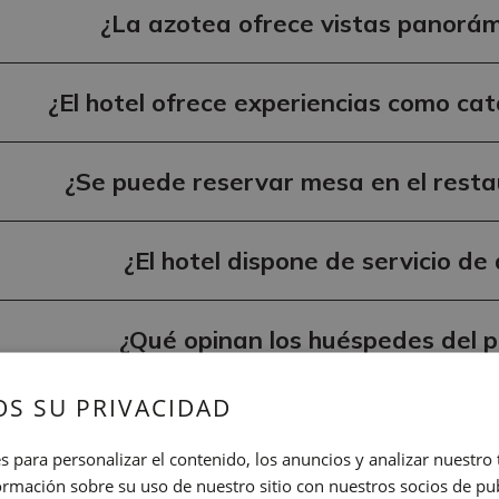
¿La azotea ofrece vistas panorá
¿El hotel ofrece experiencias como ca
¿Se puede reservar mesa en el resta
¿El hotel dispone de servicio d
¿Qué opinan los huéspedes del p
S SU PRIVACIDAD
¿El hotel recibe buenas valoraciones 
s para personalizar el contenido, los anuncios y analizar nuestro
mación sobre su uso de nuestro sitio con nuestros socios de pub
¿Hay opciones de transporte noctu