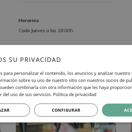
Horarios
Cada Jueves a las 18:00h.
S SU PRIVACIDAD
s para personalizar el contenido, los anuncios y analizar nuestro
OTRAS EXPERIENCIA
mación sobre su uso de nuestro sitio con nuestros socios de pub
s pueden combinarla con otra información que les haya proporci
r del uso de sus servicios.
Política de privacidad
AZAR
CONFIGURAR
AC