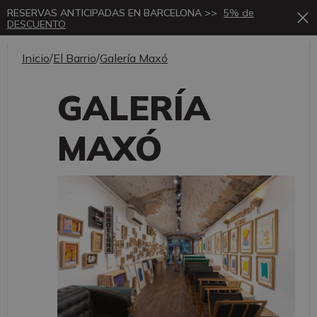
RESERVAS ANTICIPADAS EN BARCELONA >>
5% de
DESCUENTO
Inicio
/
El Barrio
/
Galería Maxó
GALERÍA
MAXÓ