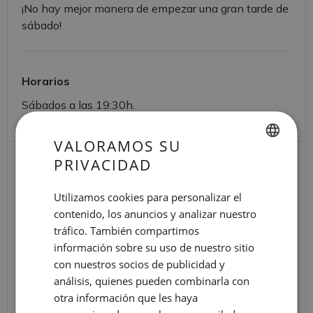
¡No hay mejor manera de empezar una gran tarde de
sábado!
Horarios
Sábados a las 19:30h.
VALORAMOS SU
PRIVACIDAD
OTRAS
SPANISH
ENGLISH
EXPERIENCIAS
Utilizamos cookies para personalizar el
contenido, los anuncios y analizar nuestro
CATALAN
tráfico. También compartimos
GERMAN
información sobre su uso de nuestro sitio
FRENCH
con nuestros socios de publicidad y
análisis, quienes pueden combinarla con
ITALIAN
otra información que les haya
RUSSIAN