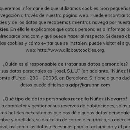
queremos informarle de que utilizamos cookies. Son pequeños
vegación a través de nuestra página web. Puede encontrar t
okies y de los datos que recabemos mientras navega por nues
kies
. En ella le explicamos qué datos personales o informaci
lrecbarcelona.com
y qué puede hacer al respecto. Si desea o
las cookies y cómo evitar que se instalen, puede visitar el sigu
web:
http://www.allaboutcookies.org
.
¿Quién es el responsable de tratar sus datos personales?
 sus datos personales es “Josel, S.L.U.” (en adelante, “
Núñez i
Comte d'Urgell, 230 - 08036, en Barcelona. Si tiene alguna du
datos puede dirigirse a
gdpr@grupnn.com
¿Qué tipo de datos personales recopila Núñez i Navarro?
 a completar y gestionar sus reservas de habitaciones, salas 
tros hoteles necesitamos que nos dé algunos datos personale
re y apellidos, su dirección de correo electrónico, su direcci
vil, así como los datos necesarios para la facturación y el pa