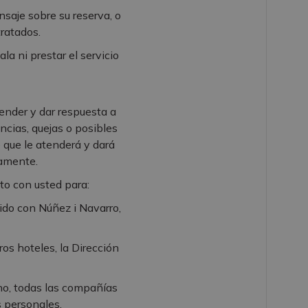
saje sobre su reserva, o
tratados.
a ni prestar el servicio
tender y dar respuesta a
ncias, quejas o posibles
 que le atenderá y dará
camente.
o con usted para:
ido con Núñez i Navarro,
ros hoteles, la Dirección
.
erno, todas las compañías
s personales.