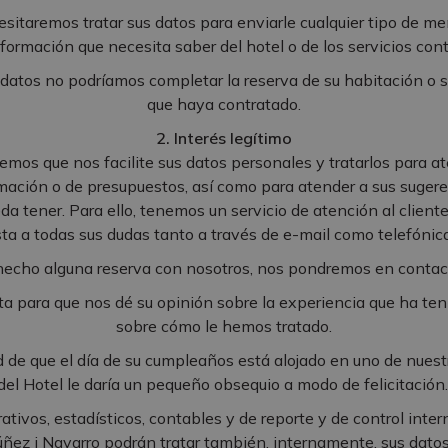
itaremos tratar sus datos para enviarle cualquier tipo de men
formación que necesita saber del hotel o de los servicios con
datos no podríamos completar la reserva de su habitación o sal
que haya contratado.
2. Interés legítimo
remos que nos facilite sus datos personales y tratarlos para a
rmación o de presupuestos, así como para atender a sus sugere
a tener. Para ello, tenemos un servicio de atención al cliente
ta a todas sus dudas tanto a través de e-mail como telefóni
echo alguna reserva con nosotros, nos pondremos en contact
ta para que nos dé su opinión sobre la experiencia que ha ten
sobre cómo le hemos tratado.
dad de que el día de su cumpleaños está alojado en uno de nuest
del Hotel le daría un pequeño obsequio a modo de felicitación
trativos, estadísticos, contables y de reporte y de control int
ñez i Navarro podrán tratar también, internamente, sus dato