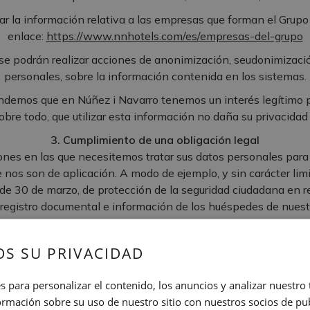
r la información relativa a las empresas que forman el Grupo 
enlace:
https://www.nnhotels.com/es/empresas-del-grupo
se podrán realizar acciones de anonimización, seudonimizació
personales, sobre la información contenida en los sistemas.
demos que en Núñez i Navarro tenemos un interés legítimo pa
obre todo, que utilizar esta información no daña su privacidad 
3. Cumplimiento de una obligación legal
nes en las que necesitemos tratar sus datos personales para
 nos son de aplicación. A modo de ejemplo, y sin carácter limi
de 30 de marzo, de protección de la seguridad ciudadana en re
 registro documental e información de los huéspedes de nuest
cialmente importante cuando las Fuerzas y Cuerpos de Seguri
 nos exigen que le proporcionemos sus datos. Con este fin, es
S SU PRIVACIDAD
os incluyan su nombre, dirección, correo electrónico, direcci
s para personalizar el contenido, los anuncios y analizar nuestro
4. Consentimiento
mación sobre su uso de nuestro sitio con nuestros socios de pub
nes que no sean necesarias para cumplir el contrato o la rese