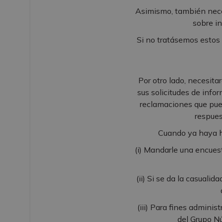
Asimismo, también neces
sobre in
Si no tratásemos estos 
Por otro lado, necesita
sus solicitudes de info
reclamaciones que pued
respues
Cuando ya haya h
(i) Mandarle una encues
(ii) Si se da la casuali
(iii) Para fines adminis
del Grupo Nú