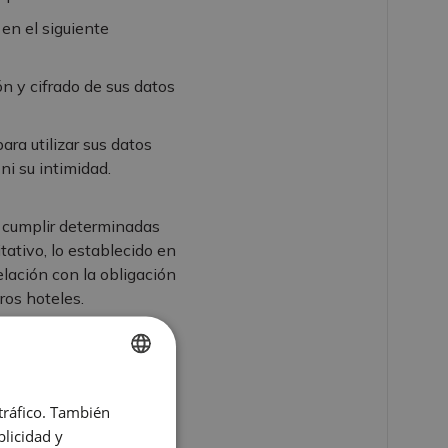
en el siguiente
n y cifrado de sus datos
ra utilizar sus datos
ni su intimidad.
 cumplir determinadas
tativo, lo establecido en
lación con la obligación
ros hoteles.
dad del Estado o los
 posible que los datos
ón IP y datos de pago.
SPANISH
 tráfico. También
ENGLISH
licidad y
rva que ha formalizado