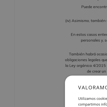
Puede encontra
(iv) Asimismo, también 
En estos casos enten
personales y, s
También habrá ocasio
obligaciones legales que
la Ley orgánica 4/2015 
de crear un
Lo anterior es espe
Juzgados y Tribunales
VALORAMO
personales que tratam
Utilizamos cookie
compartimos infor
Habrá algunas cuestio