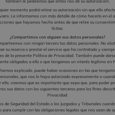
también le pediremos que antes nos dé su autorización.
quier momento podrá retirar su autorización sin que ello afec
varro. Le informamos con más detalle de cómo hacerlo en el a
acciones que hayamos hecho antes de que retire su consentim
lícitas.
¿Compartimos con alguien sus datos personales?
mpartiremos con ningún tercero tus datos personales. No obs
ar su reserva o prestar el servicio que ha contratado y siemp
es de la presente Política de Privacidad. También puede dars
ente obligados a ello o que tengamos un interés legítimo en h
hemos explicado, puede haber ocasiones en las que tengamos
personales, que nos lo haya autorizado expresamente o cuand
or ello, creemos que es importante que sepa que, para poder p
os sus datos con los siguientes terceros para los fines descri
Privacidad:
os de Seguridad del Estado o los Juzgados y Tribunales cuando
o para cumplir con las obligaciones legales que nos sean de ap