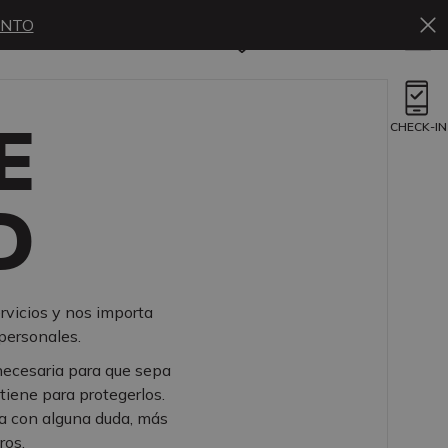
ENTO
Es
Reservar
E
CHECK-IN
D
rvicios y nos importa
personales.
necesaria para que sepa
tiene para protegerlos.
ra con alguna duda, más
ros.