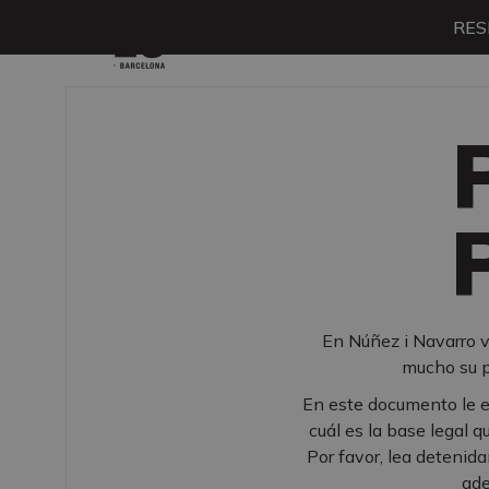
RES
Menú
En Núñez i Navarro v
mucho su p
En este documento le e
cuál es la base legal 
Por favor, lea detenid
ade