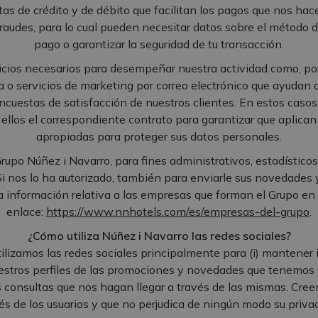
tas de crédito y de débito que facilitan los pagos que nos hac
raudes, para lo cual pueden necesitar datos sobre el método 
pago o garantizar la seguridad de tu transacción.
icios necesarios para desempeñar nuestra actividad como, por 
a o servicios de marketing por correo electrónico que ayudan 
encuestas de satisfacción de nuestros clientes. En estos casos
ellos el correspondiente contrato para garantizar que aplica
apropiadas para proteger sus datos personales.
rupo Núñez i Navarro, para fines administrativos, estadísticos
 Si nos lo ha autorizado, también para enviarle sus novedade
a información relativa a las empresas que forman el Grupo en 
enlace:
https://www.nnhotels.com/es/empresas-del-grupo
.
¿Cómo utiliza Núñez i Navarro las redes sociales?
ilizamos las redes sociales principalmente para (i) mantener
uestros perfiles de las promociones y novedades que tenemos y 
s consultas que nos hagan llegar a través de las mismas. Cre
és de los usuarios y que no perjudica de ningún modo su priva