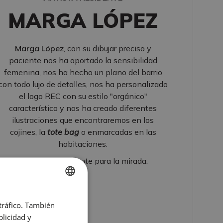
MARGA LÓPEZ
Marga López
, con su dibujar preciso y
paciente nos ha aportado la sensibilidad
femenina, nos ha hecho un plano del barrio
con todo lujo de detalles, nos ha personalizado
el logo REC con su estilo "orgánico"
característico y nos ha creado diferentes
ilustraciones que encontraremos en los
cojines, la
tote bag
o enmarcadas en las
habitaciones.
Un placer constante para la mirada.
SPANISH
 tráfico. También
ENGLISH
licidad y