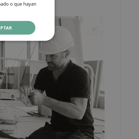
onado o que hayan
CATALAN
GERMAN
FRENCH
EPTAR
ITALIAN
RUSSIAN