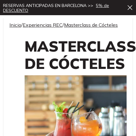
RESERVAS ANTICIPADAS EN BARCELONA >>
5% de
DESCUENTO
Inicio
/
Experiencias REC
/
Masterclass de Cócteles
MASTERCLAS
DE CÓCTELES