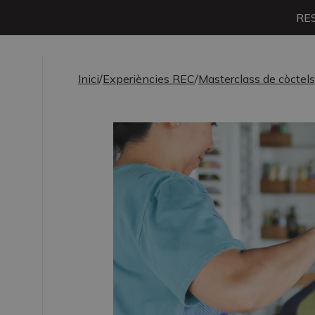
RE
Inici
/
Experiències REC
/
Masterclass de còctels