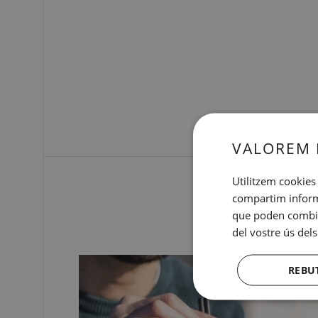
VALOREM 
Utilitzem cookies 
compartim informac
que poden combina
del vostre ús dels
REBU