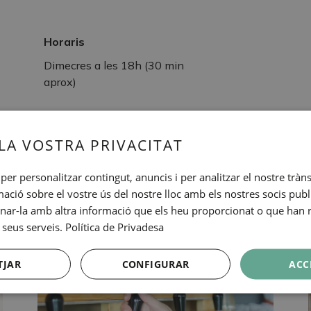
Horaris
Dimecres a les 18h (30 min
aprox)
LA VOSTRA PRIVACITAT
per personalitzar contingut, anuncis i per analitzar el nostre tràn
ALTRES EXPERIÈNCIE
ió sobre el vostre ús del nostre lloc amb els nostres socis publici
r-la amb altra informació que els heu proporcionat o que han re
 seus serveis.
Política de Privadesa
TJAR
CONFIGURAR
ACC