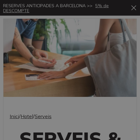
RESERVES ANTICIPADES A BARCELONA >>
5% de
Ca
DESCOMPTE
Inici
/
Hotel
/
Serveis
SERVEIS &