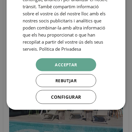
TAPES & SNACK BAR
trànsit. També compartim informació
GERMAN
sobre el vostre ús del nostre lloc amb els
FRENCH
nostres socis publicitaris i analítics que
poden combinar-la amb altra informació
ITALIAN
que els heu proporcionat o que han
RUSSIAN
recopilat a partir del vostre ús dels seus
serveis.
Política de Privadesa
ACCEPTAR
REBUTJAR
CONFIGURAR