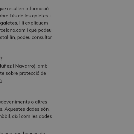
que recullen informació
re l'ús de les galetes i
 galetes
. Hi expliquem
rcelona.com
i què podeu
stal·lin, podeu consultar
s?
úñez i Navarro
), amb
bte sobre protecció de
m
esdeveniments o altres
s. Aquestes dades són,
mòbil, així com les dades
ible que ens hagueu de