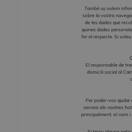
També us volem informa
sobre la vostra navegac
de les dades que reco
quines dades personals
fer al respecte. Si vole
Q
El responsable de tra
domicili social al Ca
Per poder-vos ajudar 
serveis als nostres h
principalment, el nom i 
Si teniu alguna petic