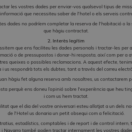
actar les vostres dades per enviar-vos qualsevol tipus de miss
informació que necessiteu saber de l'hotel o els serveis contr
es dades no podríem completar la reserva de l'habitació o la s
que hàgiu contractat.
2. Interès legítim
sitem que ens faciliteu les dades personals i tractar-les per 
ormació o de pressupostos i donar-hi resposta, així com per a 
tres queixes o possibles reclamacions. A aquest efecte, tenim 
 i us respondrà tots els dubtes, tant a través del correu elect
an hàgiu fet alguna reserva amb nosaltres, us contactarem p
esta perquè ens doneu l’opinió sobre l'experiència que heu ti
i com us hem tractat.
alitat que el dia del vostre aniversari esteu allotjat a un dels no
de l'Hotel us donaria un petit obsequi com a felicitació.
tratius, estadístics, comptables i de report i de control intern
i Navarro també poden tractar internament les vostres dade