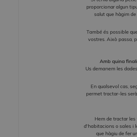
proporcionar algun tip
salut que hàgim de
També és possible que 
vostres. Això passa, 
Amb quina finali
Us demanem les dades p
En qualsevol cas, seg
permet tractar-les serà
Hem de tractar les 
d'habitacions o sales i 
que hàgiu de fer un