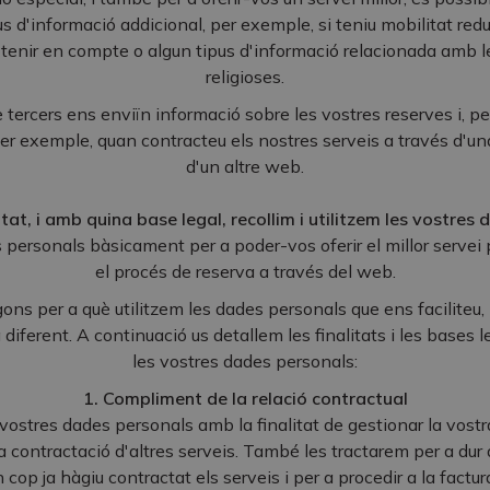
us d'informació addicional, per exemple, si teniu mobilitat red
 tenir en compte o algun tipus d'informació relacionada amb l
religioses.
tercers ens enviïn informació sobre les vostres reserves i, pe
per exemple, quan contracteu els nostres serveis a través d'un
d'un altre web.
tat, i amb quina base legal, recollim i utilitzem les vostres
ersonals bàsicament per a poder-vos oferir el millor servei p
el procés de reserva a través del web.
ons per a què utilitzem les dades personals que ens faciliteu,
 diferent. A continuació us detallem les finalitats i les bases 
les vostres dades personals:
1. Compliment de la relació contractual
vostres dades personals amb la finalitat de gestionar la vostr
la contractació d'altres serveis. També les tractarem per a dur
 cop ja hàgiu contractat els serveis i per a procedir a la factu