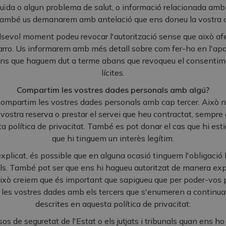
eduïda o algun problema de salut, o informació relacionada amb
 també us demanarem amb antelació que ens doneu la vostra a
sevol moment podeu revocar l'autorització sense que això afec
arro. Us informarem amb més detall sobre com fer-ho en l'apart
ions que haguem dut a terme abans que revoqueu el consenti
lícites.
Compartim les vostres dades personals amb algú?
compartim les vostres dades personals amb cap tercer. Això n
a vostra reserva o prestar el servei que heu contractat, sempre
a política de privacitat. També es pot donar el cas que hi esti
que hi tinguem un interès legítim.
explicat, és possible que en alguna ocasió tinguem l'obligació 
ls. També pot ser que ens hi hagueu autoritzat de manera exp
 això creiem que és important que sapigueu que per poder-vos 
les vostres dades amb els tercers que s'enumeren a continuac
descrites en aquesta política de privacitat:
sos de seguretat de l'Estat o els jutjats i tribunals quan ens ho 