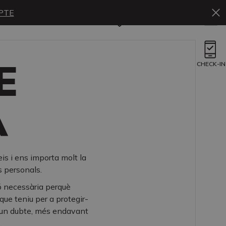
PTE
Ca
Reservar
E
CHECK-IN
A
is i ens importa molt la
s personals.
ó necessària perquè
que teniu per a protegir-
lgun dubte, més endavant
.