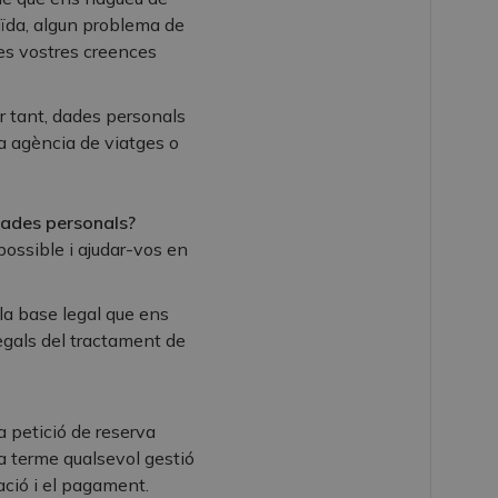
uïda, algun problema de
es vostres creences
r tant, dades personals
a agència de viatges o
 dades personals?
ossible i ajudar-vos en
 la base legal que ens
legals del tractament de
a petició de reserva
 a terme qualsevol gestió
ració i el pagament.