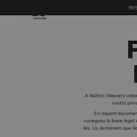
RE
Menú
A Núñez i Navarro valor
vostra priv
En aquest document
conegueu la base legal q
les. Us demanem que lle