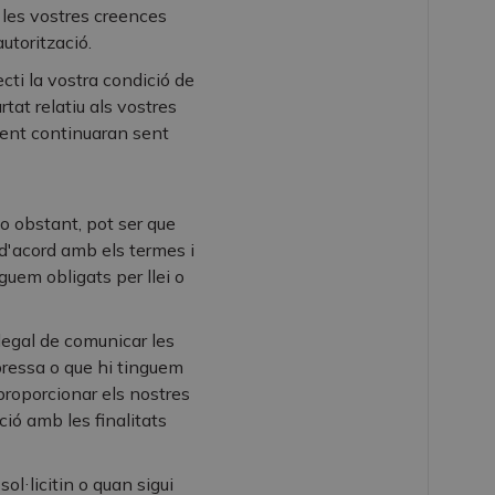
 les vostres creences
utorització.
ti la vostra condició de
at relatiu als vostres
ment continuaran sent
o obstant, pot ser que
 d'acord amb els termes i
guem obligats per llei o
legal de comunicar les
ressa o que hi tinguem
proporcionar els nostres
ió amb les finalitats
sol·licitin o quan sigui