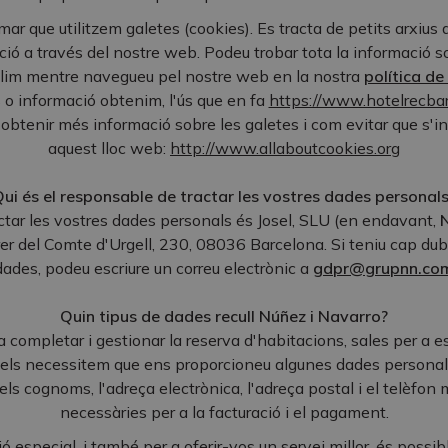
r que utilitzem galetes (cookies). Es tracta de petits arxius 
ió a través del nostre web. Podeu trobar tota la informació sob
llim mentre navegueu pel nostre web en la nostra
política de
 o informació obtenim, l'ús que en fa
https://www.hotelrecba
u obtenir més informació sobre les galetes i com evitar que s'in
aquest lloc web:
http://www.allaboutcookies.org
ui és el responsable de tractar les vostres dades personal
ctar les vostres dades personals és Josel, SLU (en endavant,
N
rrer del Comte d'Urgell, 230, 08036 Barcelona. Si teniu cap du
dades, podeu escriure un correu electrònic a
gdpr@grupnn.co
Quin tipus de dades recull Núñez i Navarro?
a completar i gestionar la reserva d'habitacions, sales per a 
otels necessitem que ens proporcioneu algunes dades personal
els cognoms, l'adreça electrònica, l'adreça postal i el telèfon 
necessàries per a la facturació i el pagament.
ió especial, i també per a oferir-vos un servei millor, és poss