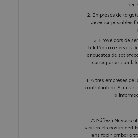
nece
2. Empreses de targete
detectar possibles f
3. Proveïdors de ser
telefònica o serveis d
enquestes de satisfacc
corresponent amb la 
4. Altres empreses del 
control intern. Si ens 
la informa
A Núñez i Navarro uti
visiten els nostrs perfi
ens facin arribar a t