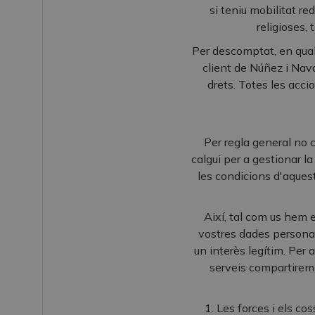
si teniu mobilitat r
religioses,
Per descomptat, en qual
client de Núñez i Nav
drets. Totes les acc
Per regla general no 
calgui per a gestionar l
les condicions d'aquest
Així, tal com us hem 
vostres dades persona
un interès legítim. Per
serveis compartirem 
1. Les forces i els cos