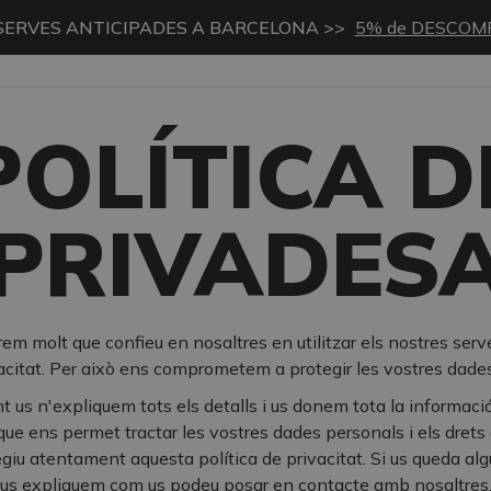
SERVES ANTICIPADES A BARCELONA >>
5% de DESCOM
POLÍTICA D
PRIVADES
em molt que confieu en nosaltres en utilitzar els nostres serve
acitat. Per això ens comprometem a protegir les vostres dade
 us n'expliquem tots els detalls i us donem tota la informaci
ue ens permet tractar les vostres dades personals i els drets 
giu atentament aquesta política de privacitat. Si us queda a
us expliquem com us podeu posar en contacte amb nosaltres