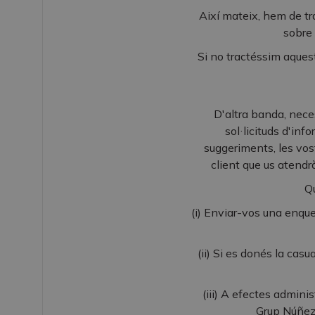
Així mateix, hem de tr
sobre 
Si no tractéssim aquest
D'altra banda, neces
sol·licituds d'inf
suggeriments, les vos
client que us atendrà
Qu
(i) Enviar-vos una enqu
(ii) Si es donés la casu
(iii) A efectes adminis
Grup Núñez 