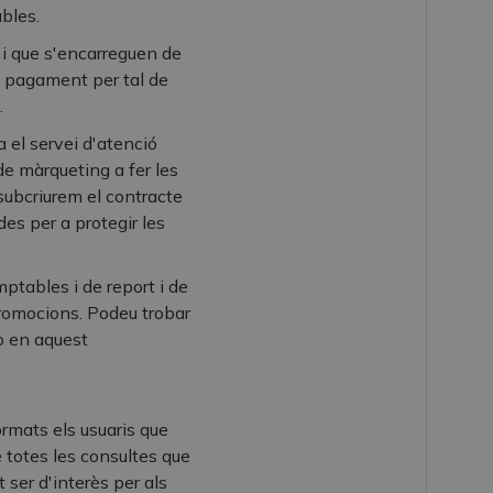
bles.
 i que s'encarreguen de
e pagament per tal de
.
a el servei d'atenció
de màrqueting a fer les
subcriurem el contracte
es per a protegir les
ptables i de report i de
promocions. Podeu trobar
o en aquest
ormats els usuaris que
e totes les consultes que
 ser d'interès per als