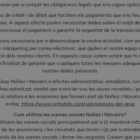
ssari per a complir les obligacions legals que ens siguin aplica
s de crèdit i de dèbit que faciliten els pagaments que ens feu
raus. A aquest efecte poden necessitar dades sobre el mitjà d
processar el pagament o garantir la seguretat de la transacció
veis necessaris per a desenvolupar la nostra activitat, com ar
e màrqueting per correu electrònic, que ajuden el nostre equip 
ió dels nostres clients. En aquests casos volem aclarir que hi 
finalitat de garantir que s'apliquen totes les mesures adequad
vostres dades personals.
Grup Núñez i Navarro a efectes administratius, estadístics, com
hi heu autoritzat, també per a enviar-vos les seves novetats i 
ció relativa a les empreses que formen part de Núñez i Navarr
enllaç:
https://www.nnhotels.com/ca/empreses-del-grup
Com utilitza les xarxes socials Núñez i Navarro?
litzem les xarxes socials principalment per a (i) mantenir inf
ls de les promocions i les novetats que tenim i (ii) per a atendr
ravés de les xarxes socials i donar-los resposta. Creiem que pot