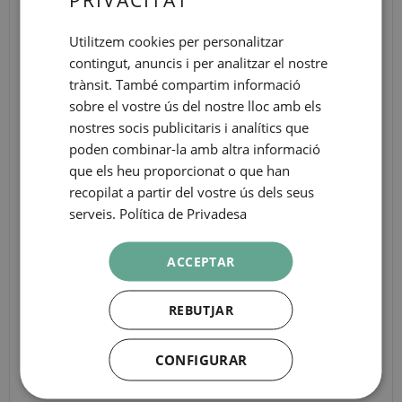
SPANISH
ENGLISH
Utilitzem cookies per personalitzar
contingut, anuncis i per analitzar el nostre
CATALAN
trànsit. També compartim informació
GERMAN
sobre el vostre ús del nostre lloc amb els
FRENCH
nostres socis publicitaris i analítics que
poden combinar-la amb altra informació
ITALIAN
que els heu proporcionat o que han
RUSSIAN
recopilat a partir del vostre ús dels seus
serveis.
Política de Privadesa
ACCEPTAR
CANCEL·LACIÓ
REBUTJAR
GRATUÏTA
CONFIGURAR