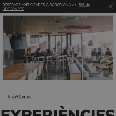
RESERVES ANTICIPADES A BARCELONA >>
5% de
DESCOMPTE
Inici
/
Ofertes
EXPERIÈNCIES