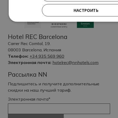
НАСТРОИТЬ
Hotel REC Barcelona
Carrer Rec Comtal, 19.
08003 Barcelona, Испания
Телефон:
+34 935 569 960
Электронная почта:
hotelrec@nnhotels.com
Рассылка NN
Подпишитесь и получите дополнительные
скидки на наш лучший тариф.
Электронная почта*