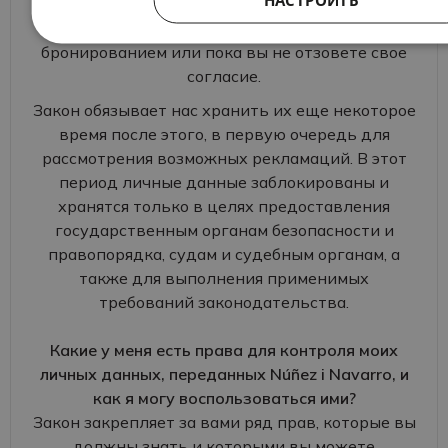
течение всего периода предоставления
заказанных услуг, работы с вашим
бронированием или пока вы не отзовете свое
согласие.
Закон обязывает нас хранить их еще некоторое
время после этого, в первую очередь для
рассмотрения возможных рекламаций. В этот
период личные данные заблокированы и
хранятся только в целях предоставления
государственным органам безопасности и
правопорядка, судам и судебным органам, а
также для выполнения применимых
требований законодательства.
Какие у меня есть права для контроля моих
личных данных, переданных Núñez i Navarro, и
как я могу воспользоваться ими?
Закон закрепляет за вами ряд прав, которые вы
должны знать и которыми вы можете