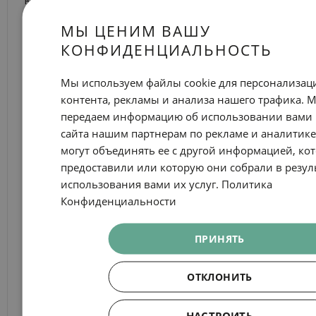
которых вы можете принять участие. Для этого
мы должны будем использовать ваши личные
МЫ ЦЕНИМ ВАШУ
данные с целью оформления участия и выдачи
КОНФИДЕНЦИАЛЬНОСТЬ
призов. Мы считаем, что у нас есть законный
интерес в работе с данными пользователей,
Мы используем файлы cookie для персонализац
согласившихся участвовать в таких
контента, рекламы и анализа нашего трафика. 
мероприятиях и что мы не нарушаем их право
передаем информацию об использовании вами
на конфиденциальность и
сайта нашим партнерам по рекламе и аналитике
неприкосновенность частной жизни.
могут объединять ее с другой информацией, ко
Иногда, для обеспечения информационной
предоставили или которую они собрали в резул
открытости, нам может потребоваться
использования вами их услуг.
Политика
публикация имени победителя на нашем веб-
Конфиденциальности
сайте или в социальной сети. В таких случаях
мы заблаговременно сообщим вас юридические
ПРИНЯТЬ
условия участия.
Сколько времени мы будем хранить ваши
ОТКЛОНИТЬ
личные данные?
Núñez i Navarro хранит личные данные в
НАСТРОИТЬ