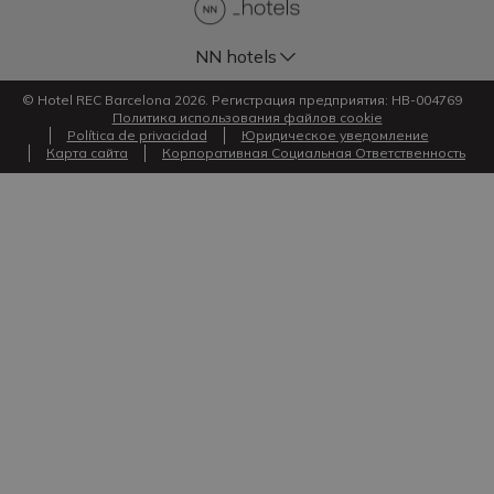
NN hotels
© Hotel REC Barcelona 2026. Регистрация предприятия: HB-004769
Политика использования файлов cookie
Política de privacidad
Юридическое уведомление
Карта сайта
Корпоративная Социальная Ответственность