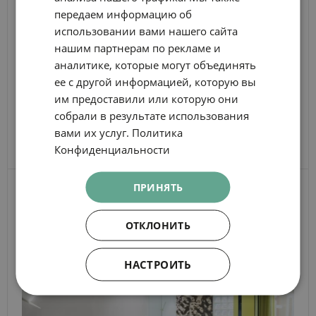
поездки
GERMAN
передаем информацию об
ВЫЛЕТ ИЗ
FRENCH
использовании вами нашего сайта
нашим партнерам по рекламе и
ITALIAN
Детали
аналитике, которые могут объединять
ЛЮДИ
RUSSIAN
бронирования
ее с другой информацией, которую вы
им предоставили или которую они
СПАЛЬНИ
собрали в результате использования
вами их услуг.
Политика
ПОИСК
Конфиденциальности
ПРИНЯТЬ
ДРУГИЕ
СПАЛЬНИ
ОТКЛОНИТЬ
НАСТРОИТЬ