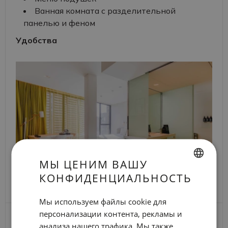
Ванная комната с разделительной
панелью и феном
Удобства
МЫ ЦЕНИМ ВАШУ
КОНФИДЕНЦИАЛЬНОСТЬ
SPANISH
ENGLISH
Мы используем файлы cookie для
персонализации контента, рекламы и
CATALAN
Даты
ПРЕБЫТИЕ
анализа нашего трафика. Мы также