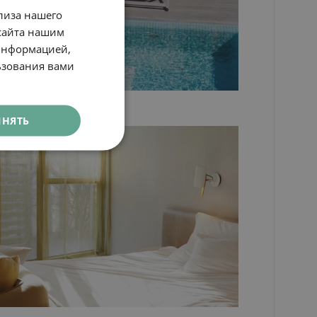
SPANISH
лиза нашего
ENGLISH
сайта нашим
 информацией,
CATALAN
ьзования вами
GERMAN
FRENCH
ИНЯТЬ
ITALIAN
RUSSIAN