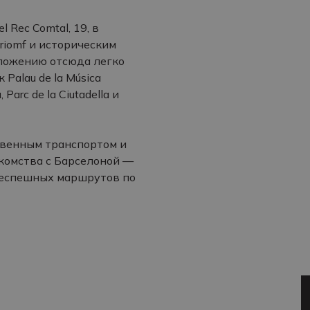
l Rec Comtal, 19, в
 Triomf и историческим
оложению отсюда легко
Palau de la Música
arc de la Ciutadella и
ственным транспортом и
комства с Барселоной —
 неспешных маршрутов по