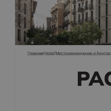
Главная
/
Hotel
/
Mестонахождение и Kонта
РА