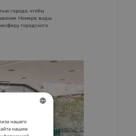
стью города, чтобы
вание. Номера, виды
тмосферу городского
SPANISH
лиза нашего
ENGLISH
сайта нашим
 информацией,