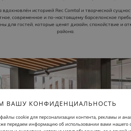
na вдохновлён историей Rec Comtal и творческой сущно
ное, современное и по-настоящему барселонское пребы
ны для гостей, которые ценят дизайн, спокойствие и а
района.
М ВАШУ КОНФИДЕНЦИАЛЬНОСТЬ
файлы cookie для персонализации контента, рекламы и ана
кже передаем информацию об использовании вами нашего 
кламе и аналитике, которые могут объединять ее с другой