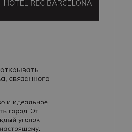
HOTEL REC BARCELONA
т открывать
а, связанного
во и идеальное
ь город. От
ждый уголок
настоящему.