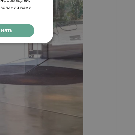
CATALAN
ьзования вами
GERMAN
FRENCH
ИНЯТЬ
ITALIAN
RUSSIAN