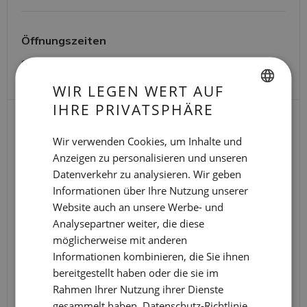
Öffnungszeiten
Samstags um 19:30 Uhr.
WIR LEGEN WERT AUF
IHRE PRIVATSPHÄRE
SPANISH
WEITERE
ENGLISH
Wir verwenden Cookies, um Inhalte und
ERLEBNISSE
Anzeigen zu personalisieren und unseren
CATALAN
Datenverkehr zu analysieren. Wir geben
GERMAN
Informationen über Ihre Nutzung unserer
FRENCH
Website auch an unsere Werbe- und
Analysepartner weiter, die diese
ITALIAN
möglicherweise mit anderen
RUSSIAN
Informationen kombinieren, die Sie ihnen
bereitgestellt haben oder die sie im
Rahmen Ihrer Nutzung ihrer Dienste
gesammelt haben.
Datenschutz-Richtlinie