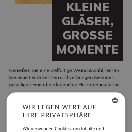
KLEINE
GLÄSER,
GROSSE M
OMENTE
Genießen Sie eine vielfältige Weinauswahl, lernen
Sie neue Leute kennen und verbringen Sie einen
geselligen Feierabendabend im Herzen Barcelonas.
Die Weinprobe findet in unserer REC Lounge statt,
einem multifunktionalen Raum, in dem immer etwas
WIR LEGEN WERT AUF
los ist.
IHRE PRIVATSPHÄRE
SPANISH
ENGLISH
Wir verwenden Cookies, um Inhalte und