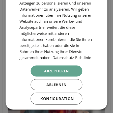
Öffnungszeiten
Anzeigen zu personalisieren und unseren
CATALAN
Donnerstag um 18:00 Uhr.
Datenverkehr zu analysieren. Wir geben
GERMAN
Informationen über Ihre Nutzung unserer
FRENCH
Website auch an unsere Werbe- und
Analysepartner weiter, die diese
ITALIAN
WEITERE
möglicherweise mit anderen
RUSSIAN
Informationen kombinieren, die Sie ihnen
ERLEBNISSE
bereitgestellt haben oder die sie im
Rahmen Ihrer Nutzung ihrer Dienste
gesammelt haben.
Datenschutz-Richtlinie
AKZEPTIEREN
ABLEHNEN
KONFIGURATION