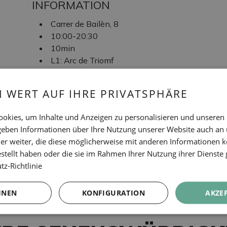
INFORMATION
Carrer de Bailèn, 8
10:00-20:30
10min
L1: Arc de Triomf
TAGS
N WERT AUF IHRE PRIVATSPHÄRE
Subkultur
okies, um Inhalte und Anzeigen zu personalisieren und unseren
 geben Informationen über Ihre Nutzung unserer Website auch an
GIGAMESH
er weiter, die diese möglicherweise mit anderen Informationen k
estellt haben oder die sie im Rahmen Ihrer Nutzung ihrer Dienst
z-Richtlinie
HNEN
KONFIGURATION
AKZE