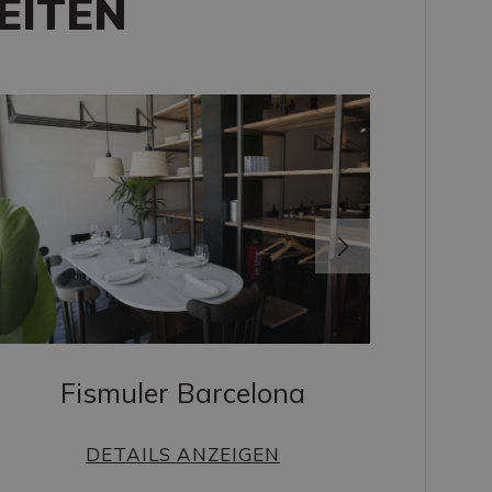
EITEN
S
Fismuler Barcelona
DETAILS ANZEIGEN