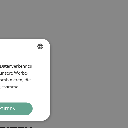
SPANISH
 Datenverkehr zu
ENGLISH
 unsere Werbe-
ombinieren, die
CATALAN
e gesammelt
GERMAN
FRENCH
PTIEREN
ITALIAN
RUSSIAN