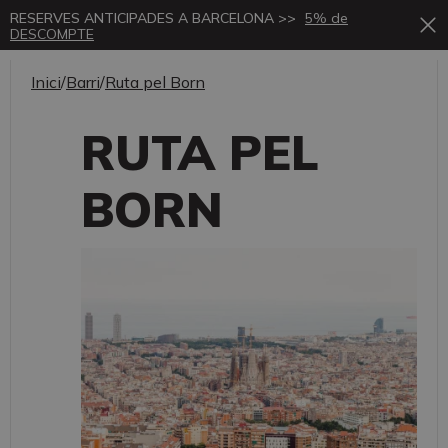
RESERVES ANTICIPADES A BARCELONA >>
5% de
DESCOMPTE
Inici
/
Barri
/
Ruta pel Born
RUTA PEL
BORN