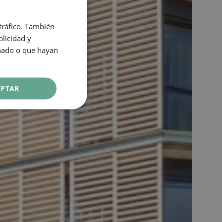
SPANISH
 tráfico. También
ENGLISH
licidad y
onado o que hayan
CATALAN
GERMAN
FRENCH
EPTAR
ITALIAN
RUSSIAN