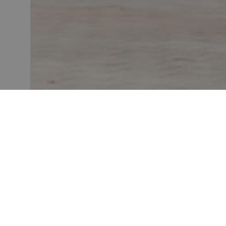
EX
ÚN