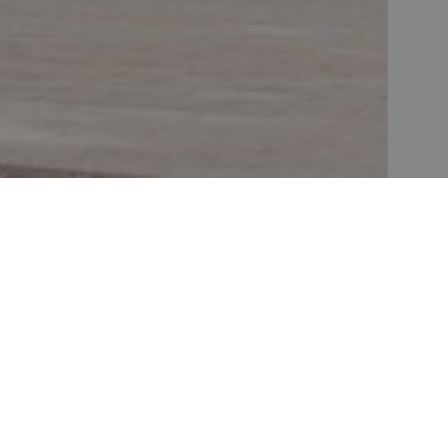
A
ANA
ONA