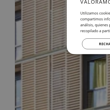
VALORAMO
Utilizamos cookie
compartimos infor
análisis, quiene
recopilado a parti
RECH