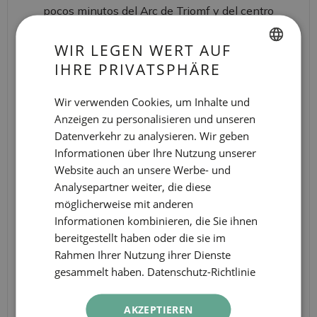
pocos minutos del Arc de Triomf y del centro
histórico
WIR LEGEN WERT AUF
MEET OUR CITY
IHRE PRIVATSPHÄRE
SPANISH
ENGLISH
Wir verwenden Cookies, um Inhalte und
Anzeigen zu personalisieren und unseren
ENCUÉNTRANOS
CATALAN
Datenverkehr zu analysieren. Wir geben
GERMAN
Informationen über Ihre Nutzung unserer
EN SPOTIFY
FRENCH
Website auch an unsere Werbe- und
Analysepartner weiter, die diese
ITALIAN
möglicherweise mit anderen
RUSSIAN
Informationen kombinieren, die Sie ihnen
bereitgestellt haben oder die sie im
Rahmen Ihrer Nutzung ihrer Dienste
gesammelt haben.
Datenschutz-Richtlinie
AKZEPTIEREN