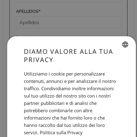
APELLIDOS*
E-MAIL*
DIAMO VALORE ALLA TUA
PRIVACY
SPANISH
TELÉFONO*
ENGLISH
Utilizziamo i cookie per personalizzare
contenuti, annunci e per analizzare il nostro
CATALAN
traffico. Condividiamo inoltre informazioni
MENSAJE*
GERMAN
sul tuo utilizzo del nostro sito con i nostri
FRENCH
partner pubblicitari e di analisi che
potrebbero combinarle con altre
ITALIAN
informazioni che hai fornito loro o che
RUSSIAN
hanno raccolto dal tuo utilizzo dei loro
servizi.
Politica sulla Privacy
Trataremos sus datos para gestionar su estancia